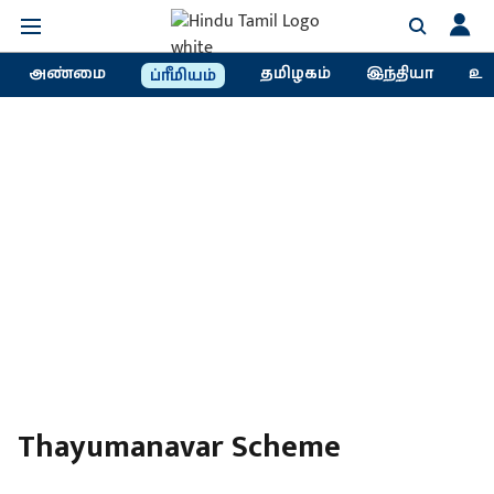
அண்மை
தமிழகம்
இந்தியா
உல
ப்ரீமியம்
Thayumanavar Scheme