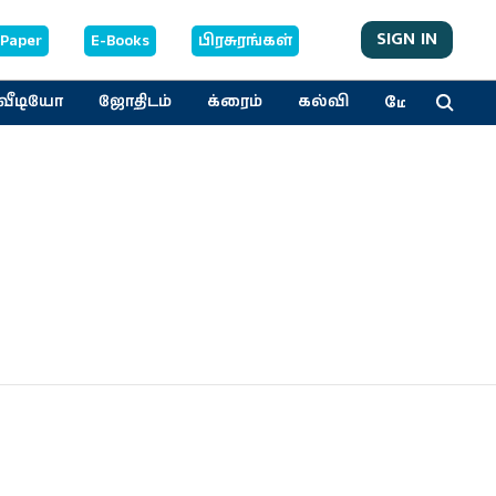
SIGN IN
-Paper
E-Books
பிரசுரங்கள்
மேலும்
வீடியோ
ஜோதிடம்
க்ரைம்
கல்வி