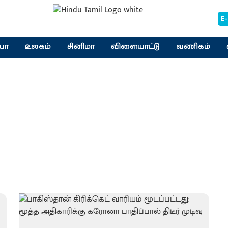
E
யா
உலகம்
சினிமா
விளையாட்டு
வணிகம்