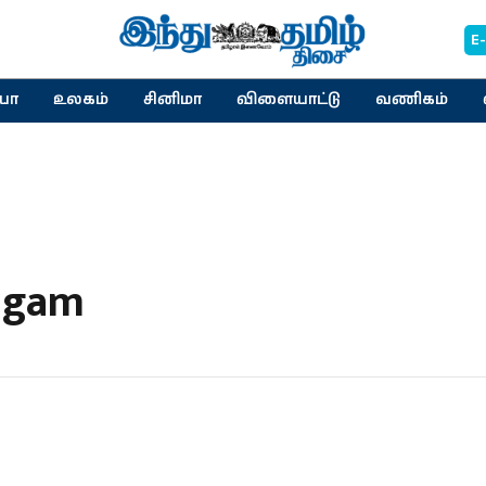
E
யா
உலகம்
சினிமா
விளையாட்டு
வணிகம்
vagam