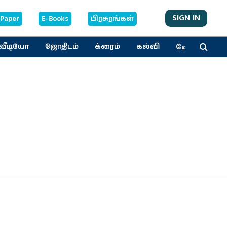
SIGN IN
-Paper
E-Books
பிரசுரங்கள்
மேலும்
வீடியோ
ஜோதிடம்
க்ரைம்
கல்வி