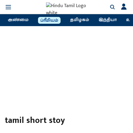
அண்மை
தமிழகம்
இந்தியா
உல
ப்ரீமியம்
tamil short stoy