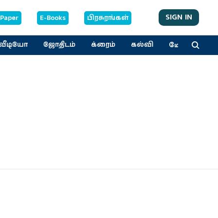
SIGN IN
-Paper
E-Books
பிரசுரங்கள்
மேலும்
வீடியோ
ஜோதிடம்
க்ரைம்
கல்வி