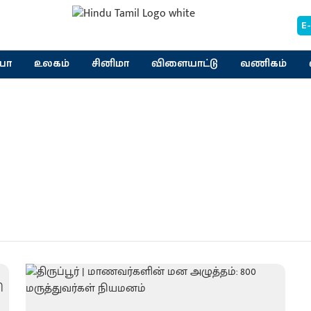
E
யா
உலகம்
சினிமா
விளையாட்டு
வணிகம்