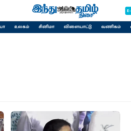
E
யா
உலகம்
சினிமா
விளையாட்டு
வணிகம்