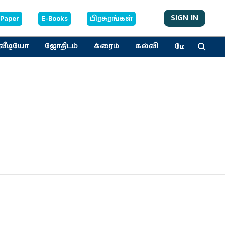
SIGN IN
-Paper
E-Books
பிரசுரங்கள்
மேலும்
வீடியோ
ஜோதிடம்
க்ரைம்
கல்வி