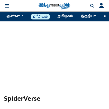
அண்மை
தமிழகம்
இந்தியா
உல
ப்ரீமியம்
SpiderVerse