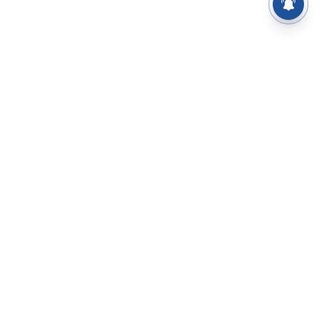
⌄
செய்திகள்