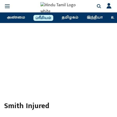
அண்மை
தமிழகம்
இந்தியா
உல
ப்ரீமியம்
Smith Injured