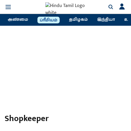
அண்மை
தமிழகம்
இந்தியா
உல
ப்ரீமியம்
Shopkeeper