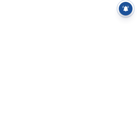
⌄
செய்திகள்
⌄
சிறப்புப் பக்கம்
⌄
சினிமா