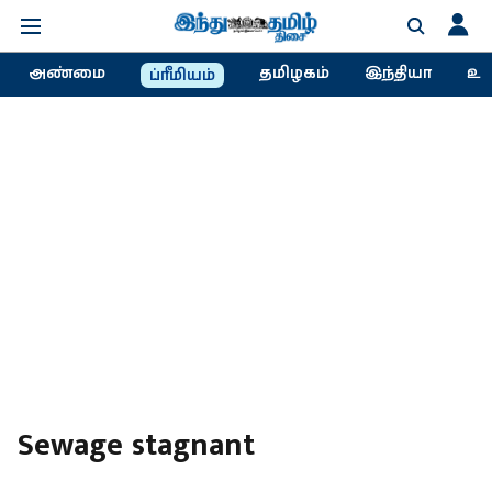
அண்மை
தமிழகம்
இந்தியா
உல
ப்ரீமியம்
Sewage stagnant