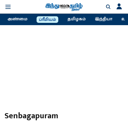
அண்மை
தமிழகம்
இந்தியா
உல
ப்ரீமியம்
Senbagapuram