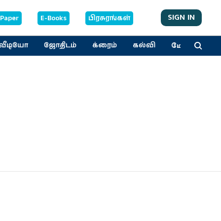
SIGN IN
-Paper
E-Books
பிரசுரங்கள்
மேலும்
வீடியோ
ஜோதிடம்
க்ரைம்
கல்வி