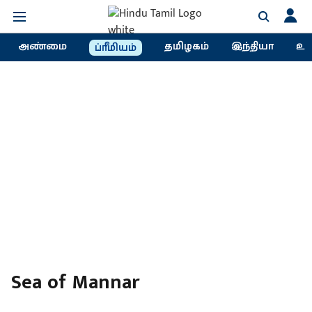
அண்மை
தமிழகம்
இந்தியா
உல
ப்ரீமியம்
Sea of ​​Mannar