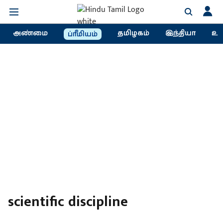
அண்மை
தமிழகம்
இந்தியா
உல
ப்ரீமியம்
scientific discipline