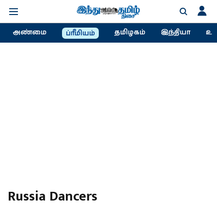
அண்மை
தமிழகம்
இந்தியா
உல
ப்ரீமியம்
Russia Dancers