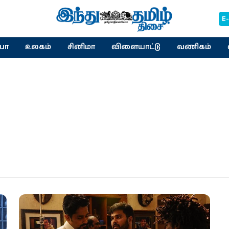
E
யா
உலகம்
சினிமா
விளையாட்டு
வணிகம்