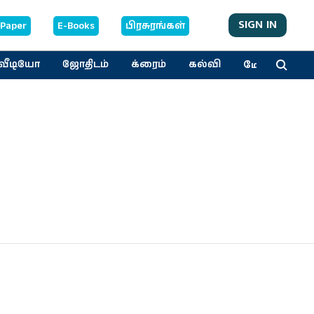
SIGN IN
-Paper
E-Books
பிரசுரங்கள்
மேலும்
வீடியோ
ஜோதிடம்
க்ரைம்
கல்வி