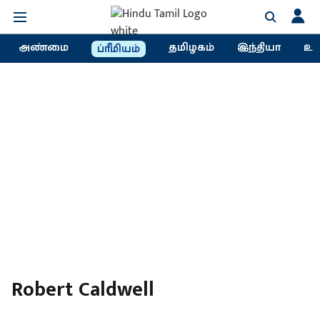
அண்மை
தமிழகம்
இந்தியா
உல
ப்ரீமியம்
Robert Caldwell