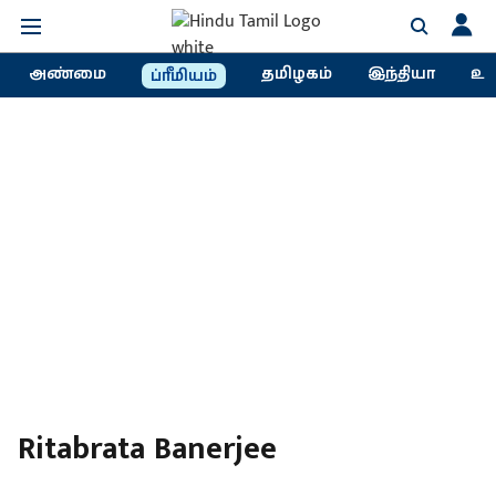
அண்மை
தமிழகம்
இந்தியா
உல
ப்ரீமியம்
Ritabrata Banerjee