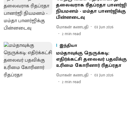
தலைவராக ரிதப்ரதா பானர்ஜி
நியமனம் - மம்தா பானர்ஜிக்கு
பின்னடைவு
மோகன் கணபதி
03 Jun 2026
2
min read
இந்தியா
மம்தாவுக்கு நெருக்கடி:
எதிர்க்கட்சி தலைவர் பதவிக்கு
உரிமை கோரினார் ரிதப்ரதா
மோகன் கணபதி
03 Jun 2026
2
min read