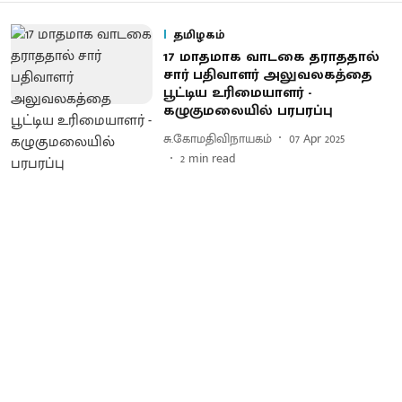
தமிழகம்
17 மாதமாக வாடகை தராததால்
சார் பதிவாளர் அலுவலகத்தை
பூட்டிய உரிமையாளர் -
கழுகுமலையில் பரபரப்பு
சு.கோமதிவிநாயகம்
07 Apr 2025
2
min read