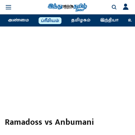
அண்மை
தமிழகம்
இந்தியா
உல
ப்ரீமியம்
Ramadoss vs Anbumani