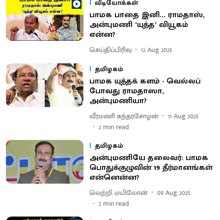
வீடியோக்கள்
பாமக பாதை இனி... ராமதாஸ்,
அன்புமணி ‘யுத்த’ வியூகம்
என்ன?
செய்திப்பிரிவு
12 Aug 2025
தமிழகம்
பாமக யுத்தக் களம் - வெல்லப்
போவது ராமதாஸா,
அன்புமணியா?
வீரமணி சுந்தரசோழன்
11 Aug 2025
2
min read
தமிழகம்
அன்புமணியே தலைவர்: பாமக
பொதுக்குழுவின் 19 தீர்மானங்கள்
என்னென்ன?
வெற்றி மயிலோன்
09 Aug 2025
2
min read