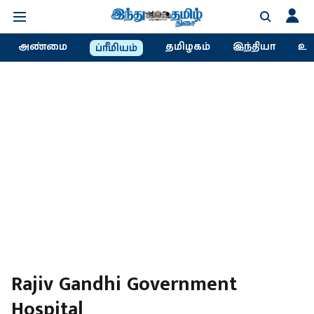
அண்மை
தமிழகம்
இந்தியா
உல
ப்ரீமியம்
Rajiv Gandhi Government
Hospital