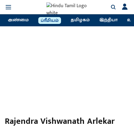
அண்மை
தமிழகம்
இந்தியா
உல
ப்ரீமியம்
Rajendra Vishwanath Arlekar