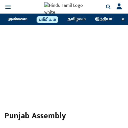
அண்மை
தமிழகம்
இந்தியா
உல
ப்ரீமியம்
Punjab Assembly