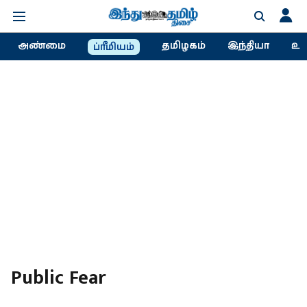
அண்மை
தமிழகம்
இந்தியா
உல
ப்ரீமியம்
Public Fear