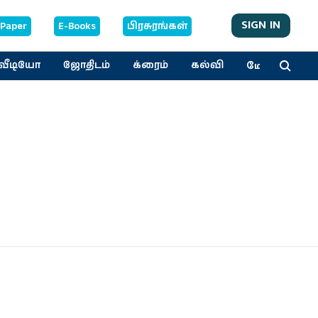
SIGN IN
-Paper
E-Books
பிரசுரங்கள்
மேலும்
வீடியோ
ஜோதிடம்
க்ரைம்
கல்வி