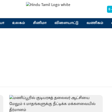
E
யா
உலகம்
சினிமா
விளையாட்டு
வணிகம்