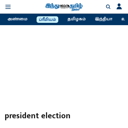
அண்மை
தமிழகம்
இந்தியா
உல
ப்ரீமியம்
president election