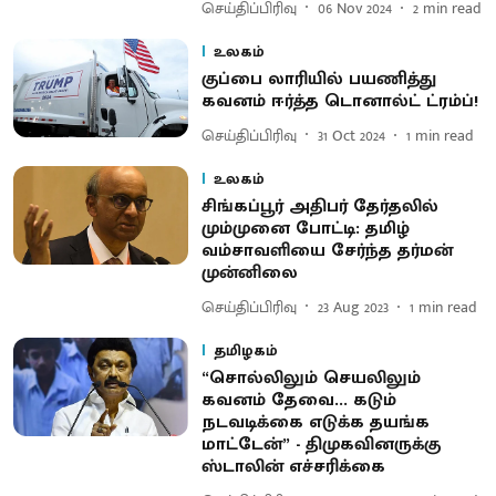
செய்திப்பிரிவு
06 Nov 2024
2
min read
உலகம்
குப்பை லாரியில் பயணித்து
கவனம் ஈர்த்த டொனால்ட் ட்ரம்ப்!
செய்திப்பிரிவு
31 Oct 2024
1
min read
உலகம்
சிங்கப்பூர் அதிபர் தேர்தலில்
மும்முனை போட்டி: தமிழ்
வம்சாவளியை சேர்ந்த தர்மன்
முன்னிலை
செய்திப்பிரிவு
23 Aug 2023
1
min read
தமிழகம்
“சொல்லிலும் செயலிலும்
கவனம் தேவை... கடும்
நடவடிக்கை எடுக்க தயங்க
மாட்டேன்” - திமுகவினருக்கு
ஸ்டாலின் எச்சரிக்கை