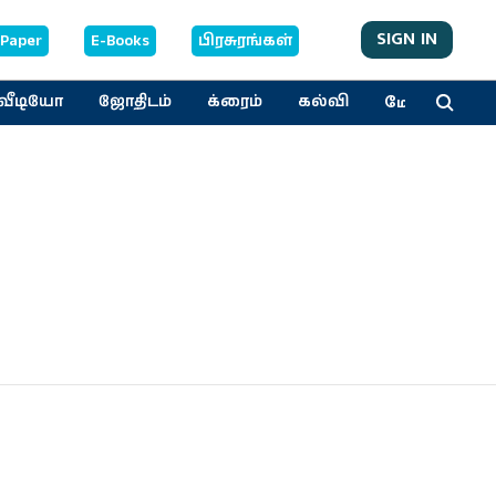
SIGN IN
-Paper
E-Books
பிரசுரங்கள்
மேலும்
வீடியோ
ஜோதிடம்
க்ரைம்
கல்வி