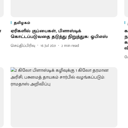
தமிழகம்
்
ஏரிகளில் குப்பைகள், பிளாஸ்டிக்
க
கொட்டப்படுவதை தடுத்து நிறுத்துக: ஓபிஎஸ்
ந
க
செய்திப்பிரிவு
16 Jul 2021
2
min read
வ
கோ