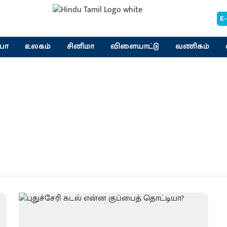
E
யா
உலகம்
சினிமா
விளையாட்டு
வணிகம்