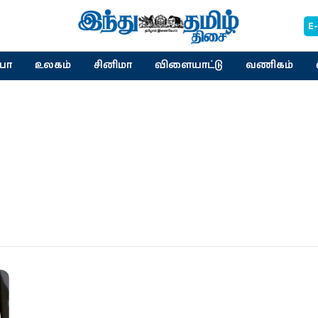
E
யா
உலகம்
சினிமா
விளையாட்டு
வணிகம்