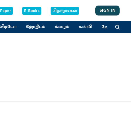
SIGN IN
-Paper
E-Books
பிரசுரங்கள்
மேலும்
வீடியோ
ஜோதிடம்
க்ரைம்
கல்வி