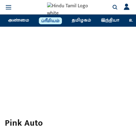
அண்மை
தமிழகம்
இந்தியா
உல
ப்ரீமியம்
Pink Auto