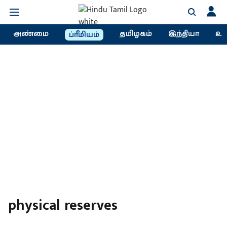
அண்மை
தமிழகம்
இந்தியா
உல
ப்ரீமியம்
physical reserves