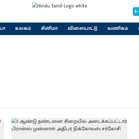
E
யா
உலகம்
சினிமா
விளையாட்டு
வணிகம்