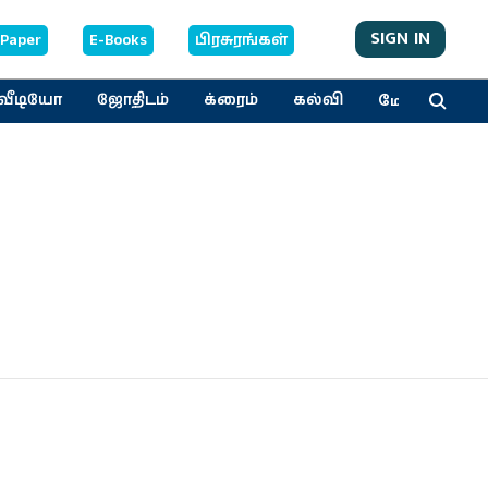
SIGN IN
-Paper
E-Books
பிரசுரங்கள்
மேலும்
வீடியோ
ஜோதிடம்
க்ரைம்
கல்வி