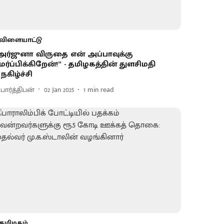
விளையாட்டு
அர்ஜுனா விருதை என் அப்பாவுக்கு
மர்ப்பிக்கிறேன்!” - தமிழகத்தின் துளசிமதி
ெகிழ்ச்சி
.பார்த்திபன்
02 Jan 2025
1
min read
தமிழகம்