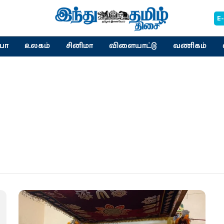
E
யா
உலகம்
சினிமா
விளையாட்டு
வணிகம்