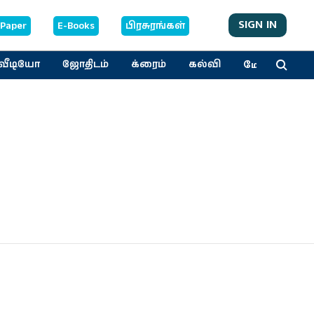
SIGN IN
-Paper
E-Books
பிரசுரங்கள்
மேலும்
வீடியோ
ஜோதிடம்
க்ரைம்
கல்வி