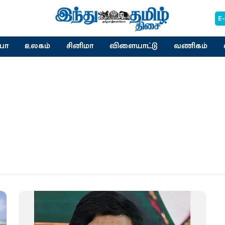
E
யா
உலகம்
சினிமா
விளையாட்டு
வணிகம்