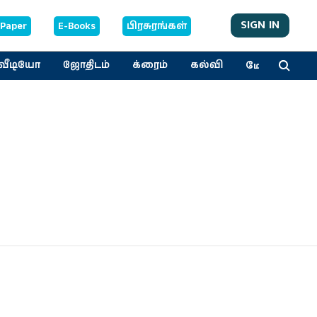
SIGN IN
-Paper
E-Books
பிரசுரங்கள்
மேலும்
வீடியோ
ஜோதிடம்
க்ரைம்
கல்வி