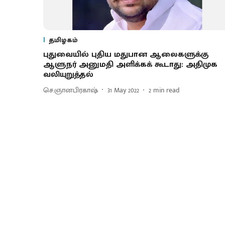
தமிழகம்
புதுவையில் புதிய மதுபான ஆலைகளுக்கு
ஆளுநர் அனுமதி அளிக்கக் கூடாது: அதிமுக
வலியுறுத்தல்
செ.ஞானபிரகாஷ்
31 May 2022
2
min read