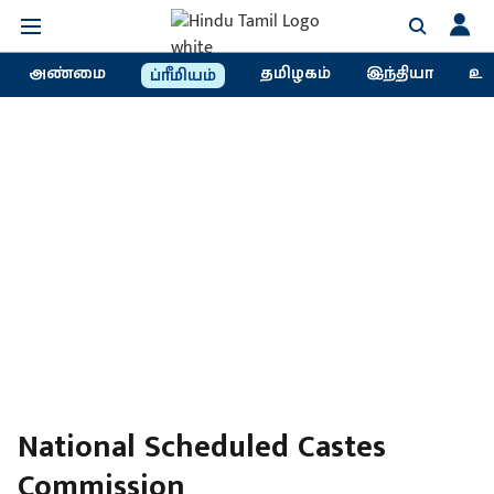
அண்மை
தமிழகம்
இந்தியா
உல
ப்ரீமியம்
National Scheduled Castes
Commission