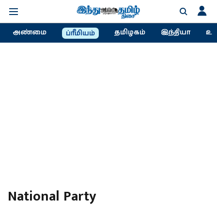
அண்மை
தமிழகம்
இந்தியா
உல
ப்ரீமியம்
National Party