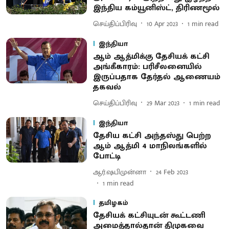
இந்திய கம்யூனிஸ்ட், திரிணமூல்
செய்திப்பிரிவு
10 Apr 2023
1
min read
இந்தியா
ஆம் ஆத்மிக்கு தேசியக் கட்சி
அங்கீகாரம்: பரிசீலனையில்
இருப்பதாக தேர்தல் ஆணையம்
தகவல்
செய்திப்பிரிவு
29 Mar 2023
1
min read
இந்தியா
தேசிய கட்சி அந்தஸ்து பெற்ற
ஆம் ஆத்மி 4 மாநிலங்களில்
போட்டி
ஆர்.ஷபிமுன்னா
24 Feb 2023
1
min read
தமிழகம்
தேசியக் கட்சியுடன் கூட்டணி
அமைத்தால்தான் திமுகவை