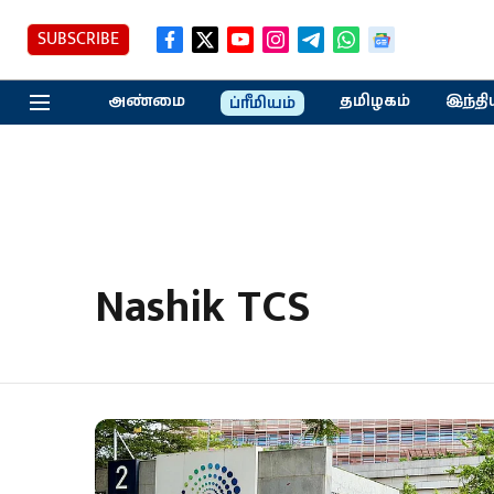
SUBSCRIBE
அண்மை
தமிழகம்
இந்தி
ப்ரீமியம்
Nashik TCS