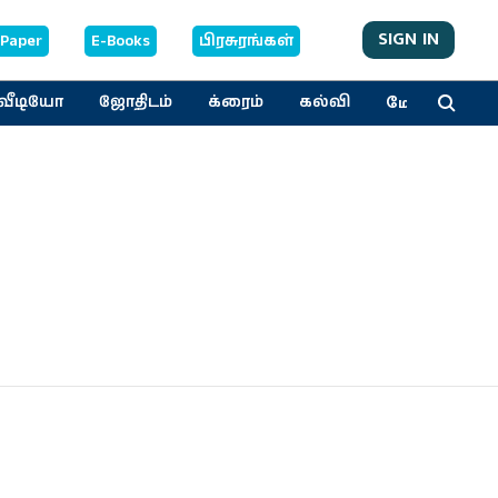
SIGN IN
-Paper
E-Books
பிரசுரங்கள்
மேலும்
வீடியோ
ஜோதிடம்
க்ரைம்
கல்வி