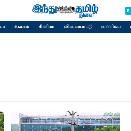
E
யா
உலகம்
சினிமா
விளையாட்டு
வணிகம்