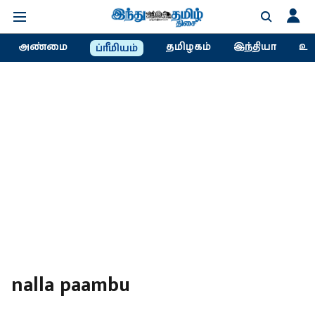
அண்மை
தமிழகம்
இந்தியா
உல
ப்ரீமியம்
nalla paambu