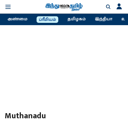
அண்மை
தமிழகம்
இந்தியா
உல
ப்ரீமியம்
Muthanadu