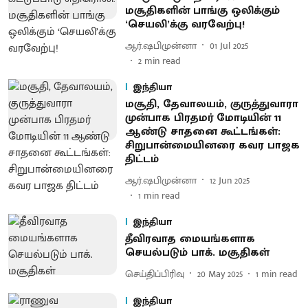
மசூதிகளின் பாங்கு ஒலிக்கும்
‘செயலி’க்கு வரவேற்பு!
ஆர்.ஷபிமுன்னா
01 Jul 2025
2
min read
இந்தியா
மசூதி, தேவாலயம், குருத்துவாரா
முன்பாக பிரதமர் மோடியின் 11
ஆண்டு சாதனை கூட்டங்கள்:
சிறுபான்மையினரை கவர பாஜக
திட்டம்
ஆர்.ஷபிமுன்னா
12 Jun 2025
1
min read
இந்தியா
தீவிரவாத மையங்களாக
செயல்படும் பாக். மசூதிகள்
செய்திப்பிரிவு
20 May 2025
1
min read
இந்தியா