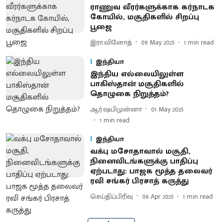
ராணுவ வீரர்களுக்காக கர்நாடக
கோயில், மசூதிகளில் சிறப்பு
பூஜை
இரா.வினோத்
09 May 2025
1
min read
இந்தியா
இந்திய எல்லையிலுள்ள
பாகிஸ்தான் மசூதிகளில்
தொழுகை நிறுத்தம்?
ஆர்.ஷபிமுன்னா
01 May 2025
1
min read
இந்தியா
வக்பு மசோதாவால் மசூதி,
நினைவிடங்களுக்கு பாதிப்பு
ஏற்படாது: பாஜக மூத்த தலைவர்
ரவி சங்கர் பிரசாத் கருத்து
செய்திப்பிரிவு
06 Apr 2025
1
min read