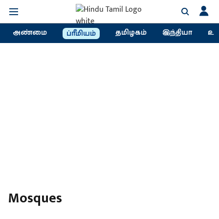
அண்மை
தமிழகம்
இந்தியா
உல
ப்ரீமியம்
Mosques