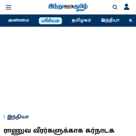
அண்மை
தமிழகம்
இந்தியா
உல
ப்ரீமியம்
இந்தியா
ராணுவ வீரர்களுக்காக கர்நாடக