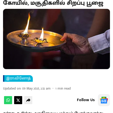
கோயில், மசூதிகளில் சிறப்பு பூஜை
இரா.வினோத்
Updated on
:
09 May 2025, 2:32 am
1
min read
Follow Us