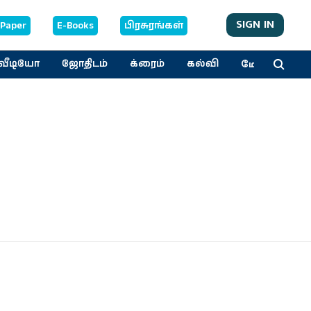
SIGN IN
-Paper
E-Books
பிரசுரங்கள்
மேலும்
வீடியோ
ஜோதிடம்
க்ரைம்
கல்வி