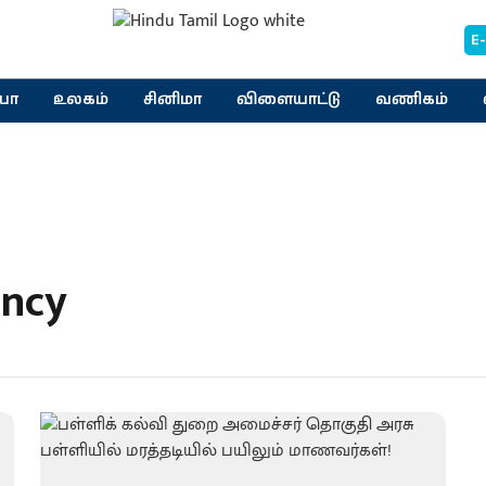
E
யா
உலகம்
சினிமா
விளையாட்டு
வணிகம்
ency