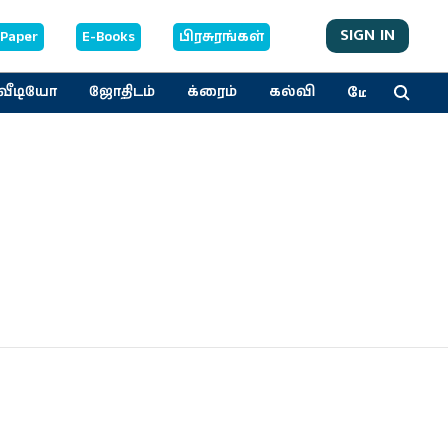
SIGN IN
-Paper
E-Books
பிரசுரங்கள்
மேலும்
வீடியோ
ஜோதிடம்
க்ரைம்
கல்வி