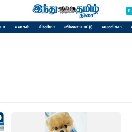
E
யா
உலகம்
சினிமா
விளையாட்டு
வணிகம்