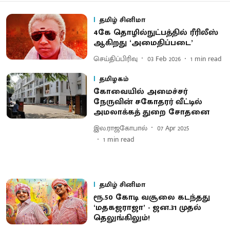
தமிழ் சினிமா
4கே தொழில்​நுட்​பத்​தில் ரீரிலீஸ்
ஆகிறது ‘அமைதிப்படை’
செய்திப்பிரிவு
03 Feb 2026
1
min read
தமிழகம்
கோவையில் அமைச்சர்
நேருவின் சகோதரர் வீட்டில்
அமலாக்கத் துறை சோதனை
இல.ராஜகோபால்
07 Apr 2025
1
min read
தமிழ் சினிமா
ரூ.50 கோடி வசூலை கடந்தது
‘மதகஜராஜா’ - ஜன.31 முதல்
தெலுங்கிலும்!