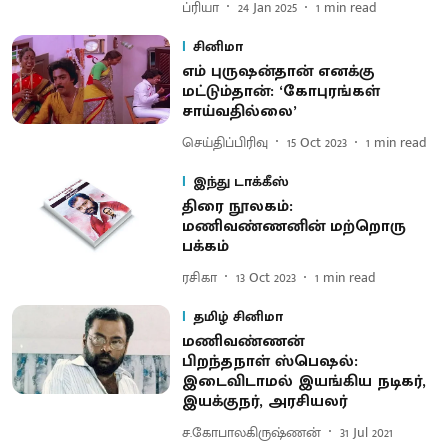
ப்ரியா
24 Jan 2025
1
min read
சினிமா
எம் புருஷன்தான் எனக்கு
மட்டும்தான்: ‘கோபுரங்கள்
சாய்வதில்லை’
செய்திப்பிரிவு
15 Oct 2023
1
min read
இந்து டாக்கீஸ்
திரை நூலகம்:
மணிவண்ணனின் மற்றொரு
பக்கம்
ரசிகா
13 Oct 2023
1
min read
தமிழ் சினிமா
மணிவண்ணன்
பிறந்தநாள் ஸ்பெஷல்:
இடைவிடாமல் இயங்கிய நடிகர்,
இயக்குநர், அரசியலர்
ச.கோபாலகிருஷ்ணன்
31 Jul 2021