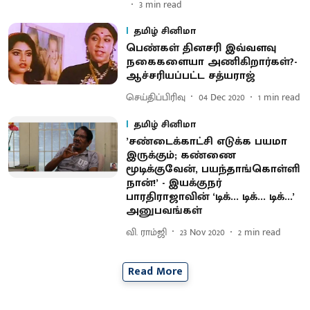
3
min read
தமிழ் சினிமா
பெண்கள் தினசரி இவ்வளவு
நகைகளையா அணிகிறார்கள்?-
ஆச்சரியப்பட்ட சத்யராஜ்
செய்திப்பிரிவு
04 Dec 2020
1
min read
தமிழ் சினிமா
’சண்டைக்காட்சி எடுக்க பயமா
இருக்கும்; கண்ணை
மூடிக்குவேன், பயந்தாங்கொள்ளி
நான்!’ - இயக்குநர்
பாரதிராஜாவின் ‘டிக்... டிக்... டிக்...’
அனுபவங்கள்
வி. ராம்ஜி
23 Nov 2020
2
min read
Read More