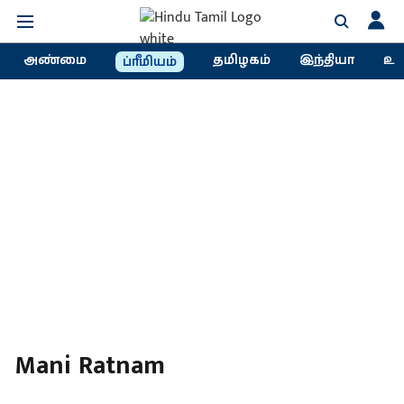
அண்மை
தமிழகம்
இந்தியா
உல
ப்ரீமியம்
Mani Ratnam