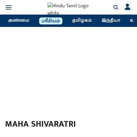
அண்மை
தமிழகம்
இந்தியா
உல
ப்ரீமியம்
MAHA SHIVARATRI