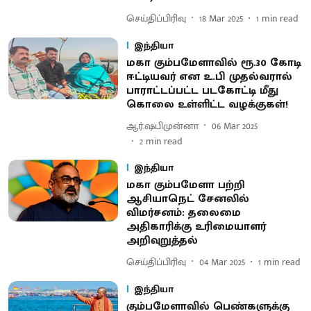
செய்திப்பிரிவு
18 Mar 2025
1
min read
இந்தியா
மகா கும்பமேளாவில் ரூ.30 கோடி
ஈட்டியவர் என உ.பி முதல்வரால்
பாராட்டப்பட்ட படகோட்டி மீது
கொலை உள்ளிட்ட வழக்குகள்!
ஆர்.ஷபிமுன்னா
06 Mar 2025
2
min read
இந்தியா
மகா கும்பமேளா பற்றி
ஆசியாநெட் சேனலில்
விமர்சனம்: தலைமை
அதிகாரிக்கு உரிமையாளர்
அறிவுறுத்தல்
செய்திப்பிரிவு
04 Mar 2025
1
min read
இந்தியா
கும்பமேளாவில் பெண்களுக்கு