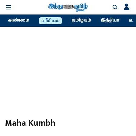
அண்மை
தமிழகம்
இந்தியா
உல
ப்ரீமியம்
Maha Kumbh