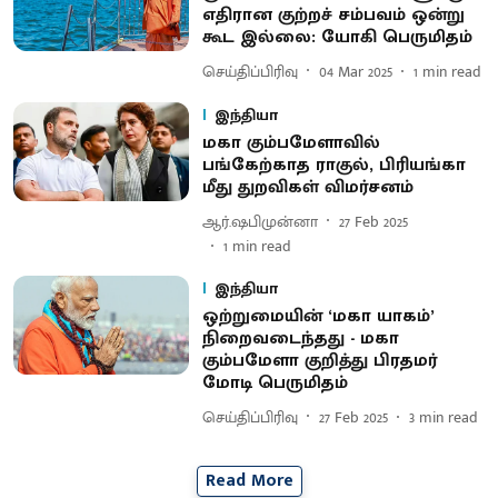
எதிரான குற்றச் சம்பவம் ஒன்று
கூட இல்லை: யோகி பெருமிதம்
செய்திப்பிரிவு
04 Mar 2025
1
min read
இந்தியா
மகா கும்பமேளாவில்
பங்கேற்காத ராகுல், பிரியங்கா
மீது துறவிகள் விமர்சனம்
ஆர்.ஷபிமுன்னா
27 Feb 2025
1
min read
இந்தியா
ஒற்றுமையின் ‘மகா யாகம்’
நிறைவடைந்தது - மகா
கும்பமேளா குறித்து பிரதமர்
மோடி பெருமிதம்
செய்திப்பிரிவு
27 Feb 2025
3
min read
Read More