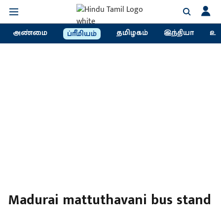
அண்மை
தமிழகம்
இந்தியா
உல
ப்ரீமியம்
Madurai mattuthavani bus stand