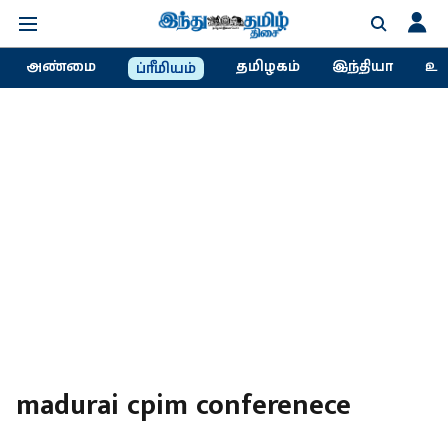
அண்மை
தமிழகம்
இந்தியா
உல
ப்ரீமியம்
madurai cpim conferenece