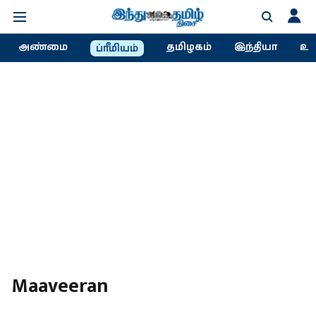
அண்மை
தமிழகம்
இந்தியா
உல
ப்ரீமியம்
Maaveeran