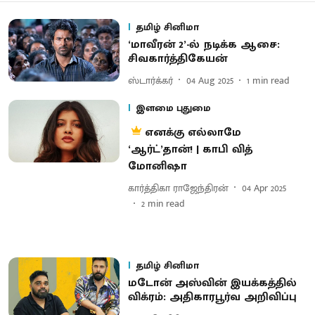
தமிழ் சினிமா
‘மாவீரன் 2’-ல் நடிக்க ஆசை:
சிவகார்த்திகேயன்
ஸ்டார்க்கர்
04 Aug 2025
1
min read
இளமை புதுமை
எனக்கு எல்லாமே
‘ஆர்ட்’தான்! | காபி வித்
மோனிஷா
கார்த்திகா ராஜேந்திரன்
04 Apr 2025
2
min read
தமிழ் சினிமா
மடோன் அஸ்வின் இயக்கத்தில்
விக்ரம்: அதிகாரபூர்வ அறிவிப்பு